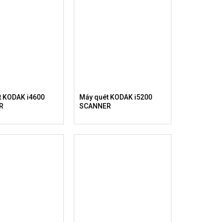
t KODAK i4600
Máy quét KODAK i5200
R
SCANNER