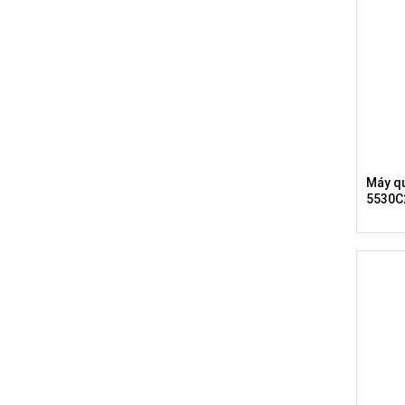
Máy qu
5530C