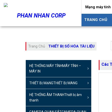
Skip
Mạng máy tính 
to
PHAN NHAN CORP
content
TRANG CHỦ
Trang Chủ
THIẾT BỊ SỐ HÓA TÀI LIỆU
Các T
HỆ THỐNG MÁY TÍNH
MÁY TÍNH –
MÁY IN
THIẾT BỊ MẠNG
THIẾT BỊ MANG
HỆ THỐNG ÂM THANH
Thiết bị âm
thanh