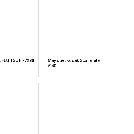
t FUJITSU FI-7280
Máy quét Kodak Scanmate
i940