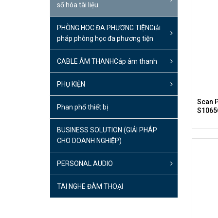
số hóa tài liệu
PHÒNG HOC ĐA PHƯƠNG TIỆN
Giải
pháp phòng học đa phương tiện
CABLE ÂM THANH
Cáp âm thanh
PHỤ KIỆN
Scan 
Phan phố thiết bị
S1065
BUSINESS SOLUTION (GIẢI PHÁP
CHO DOANH NGHIỆP)
PERSONAL AUDIO
TAI NGHE ĐÀM THOẠI