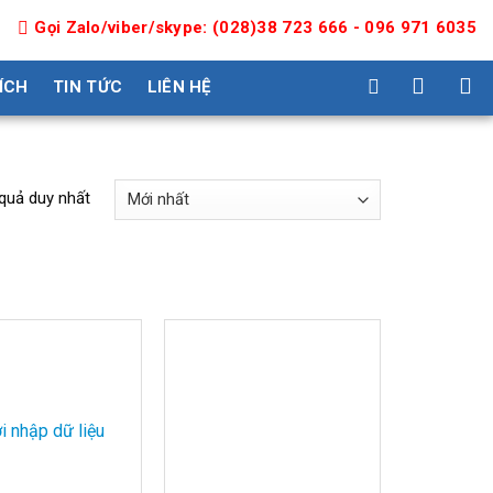
Gọi Zalo/viber/skype: (028)38 723 666 - 096 971 6035
 ÍCH
TIN TỨC
LIÊN HỆ
 quả duy nhất