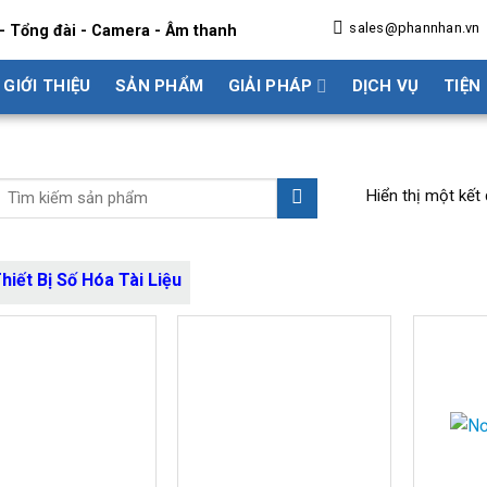
sales@phannhan.vn
- Tổng đài - Camera - Âm thanh
GIỚI THIỆU
SẢN PHẨM
GIẢI PHÁP
DỊCH VỤ
TIỆN
Hiển thị một kết
hiết Bị Số Hóa Tài Liệu