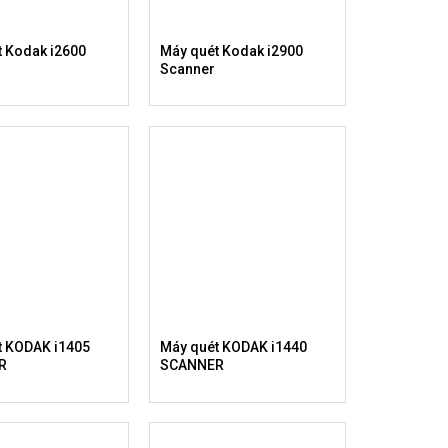
t Kodak i2600
Máy quét Kodak i2900
Scanner
t KODAK i1405
Máy quét KODAK i1440
R
SCANNER