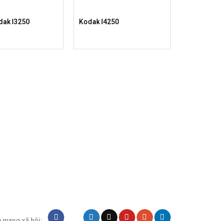
dak I3250
Kodak I4250
ẻ mạng xã hội: