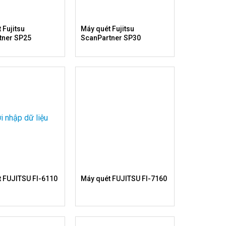
 Fujitsu
Máy quét Fujitsu
tner SP25
ScanPartner SP30
t FUJITSU FI-6110
Máy quét FUJITSU FI-7160