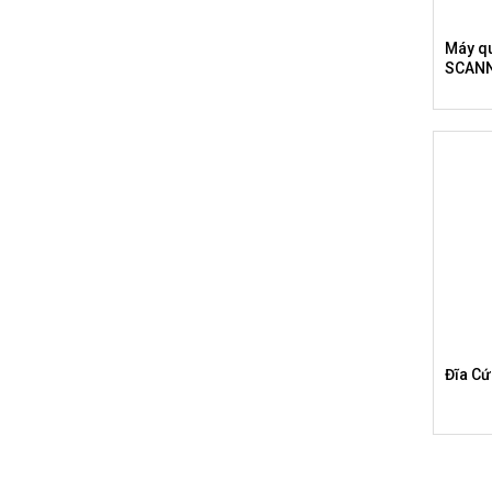
Máy q
SCAN
Đĩa C