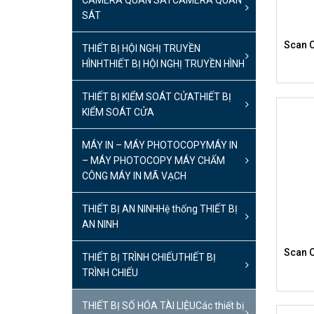
CAMERA QUAN SÁT
CAMERA QUAN
SÁT
Scan 
THIẾT BỊ HỘI NGHỊ TRUYỀN
HÌNH
THIẾT BỊ HỘI NGHỊ TRUYỀN HÌNH
THIẾT BỊ KIỂM SOÁT CỬA
THIẾT BỊ
KIỂM SOÁT CỬA
MÁY IN – MÁY PHOTOCOPY
MÁY IN
– MÁY PHOTOCOPY MÁY CHẤM
CÔNG MÁY IN MÃ VẠCH
THIẾT BỊ AN NINH
Hệ thống THIẾT BỊ
AN NINH
Scan 
THIẾT BỊ TRÌNH CHIẾU
THIẾT BỊ
TRÌNH CHIẾU
THIẾT BỊ SỐ HÓA TÀI LIỆU
Các thiết bị