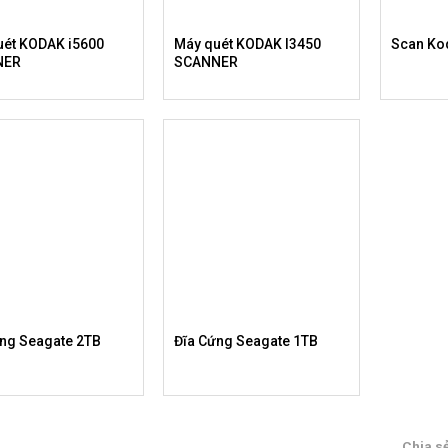
uét KODAK i5600
Máy quét KODAK I3450
Scan Ko
NER
SCANNER
ứng Seagate 2TB
Đĩa Cứng Seagate 1TB
Chia s