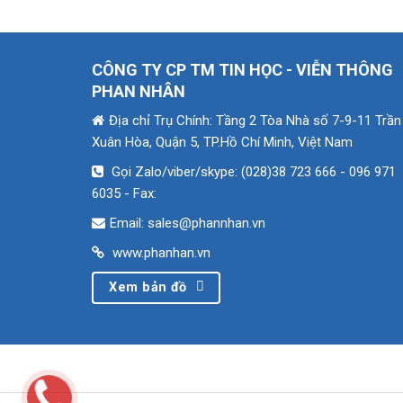
CÔNG TY CP TM TIN HỌC - VIỄN THÔNG
PHAN NHÂN
Địa chỉ Trụ Chính: Tầng 2 Tòa Nhà số 7-9-11 Trần
Xuân Hòa, Quận 5, TP.Hồ Chí Minh, Việt Nam
Gọi Zalo/viber/skype: (028)38 723 666 - 096 971
6035
- Fax:
Email: sales@phannhan.vn
www.phanhan.vn
Xem bản đồ
Copyright © 2001- 2018 CÔNG TY CP TM TIN HỌC