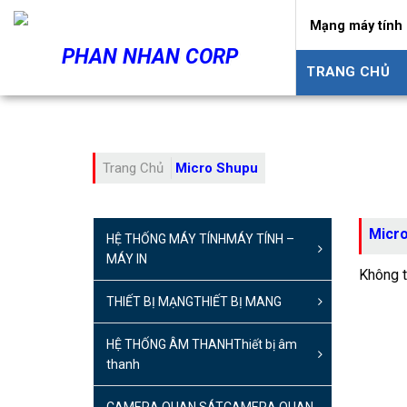
Skip
Mạng máy tính 
to
PHAN NHAN CORP
content
TRANG CHỦ
Trang Chủ
Micro Shupu
Micr
HỆ THỐNG MÁY TÍNH
MÁY TÍNH –
MÁY IN
Không t
THIẾT BỊ MẠNG
THIẾT BỊ MANG
HỆ THỐNG ÂM THANH
Thiết bị âm
thanh