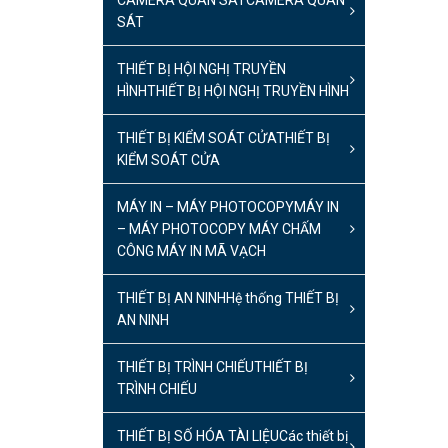
CAMERA QUAN SÁT
CAMERA QUAN
SÁT
THIẾT BỊ HỘI NGHỊ TRUYỀN
HÌNH
THIẾT BỊ HỘI NGHỊ TRUYỀN HÌNH
THIẾT BỊ KIỂM SOÁT CỬA
THIẾT BỊ
KIỂM SOÁT CỬA
MÁY IN – MÁY PHOTOCOPY
MÁY IN
– MÁY PHOTOCOPY MÁY CHẤM
CÔNG MÁY IN MÃ VẠCH
THIẾT BỊ AN NINH
Hệ thống THIẾT BỊ
AN NINH
THIẾT BỊ TRÌNH CHIẾU
THIẾT BỊ
TRÌNH CHIẾU
THIẾT BỊ SỐ HÓA TÀI LIỆU
Các thiết bị