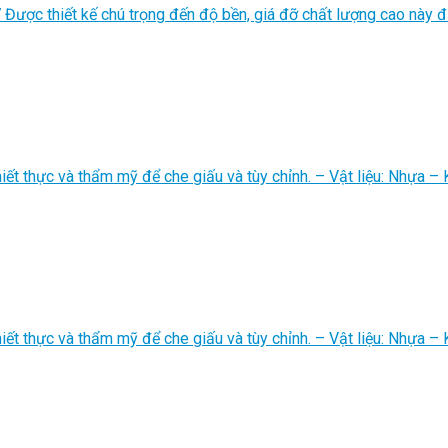
 Được thiết kế chú trọng đến độ bền, giá đỡ chất lượng cao này 
t thực và thẩm mỹ để che giấu và tùy chỉnh. – Vật liệu: Nhựa – Kí
ết thực và thẩm mỹ để che giấu và tùy chỉnh. – Vật liệu: Nhựa – 