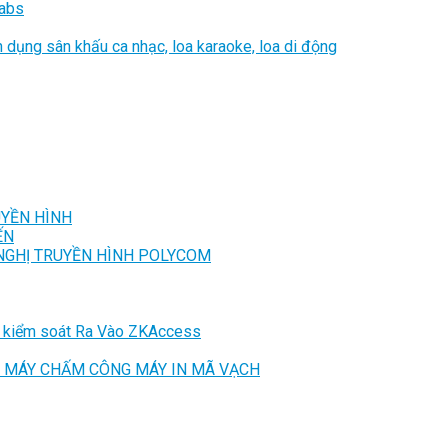
 abs
 dụng sân khấu ca nhạc, loa karaoke, loa di động
UYỀN HÌNH
ẾN
 NGHỊ TRUYỀN HÌNH POLYCOM
 kiểm soát Ra Vào ZKAccess
 MÁY CHẤM CÔNG MÁY IN MÃ VẠCH