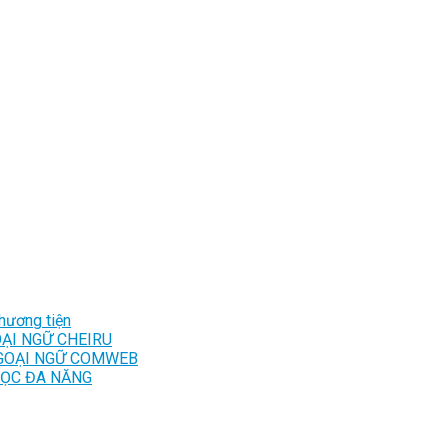
hương tiện
ẠI NGỮ CHEIRU
GOẠI NGỮ COMWEB
HỌC ĐA NĂNG