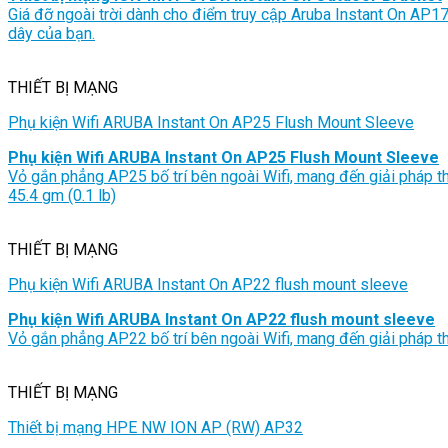
Giá đỡ ngoài trời dành cho điểm truy cập Aruba Instant On AP17
dây của bạn.
THIẾT BỊ MẠNG
Phụ kiện Wifi ARUBA Instant On AP25 Flush Mount Sleeve
Phụ kiện Wifi ARUBA Instant On AP25 Flush Mount Sleeve
Vỏ gắn phẳng AP25 bố trí bên ngoài Wifi, mang đến giải pháp thiế
45.4 gm (0.1 lb)
THIẾT BỊ MẠNG
Phụ kiện Wifi ARUBA Instant On AP22 flush mount sleeve
Phụ kiện Wifi ARUBA Instant On AP22 flush mount sleeve
Vỏ gắn phẳng AP22 bố trí bên ngoài Wifi, mang đến giải pháp thi
THIẾT BỊ MẠNG
Thiết bị mạng HPE NW ION AP (RW) AP32