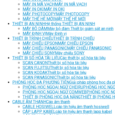
MÁY IN MÃ VẠCH
MÁY IN MÃ VẠCH
MÁY IN OKI
MÁY IN OKI
MÁY PHOTOCOPY
MÁY PHOTOCOPY
MÁY THẾ HỆ MỚI
MÁY THẾ HỆ MỚI
THIẾT BỊ AN NINH
Hệ thống THIẾT BỊ AN NINH
MÁY BÔ DÀM
Máy bộ đàm Thiết bị giám sát an ninh
MÁY ĐỊNH VỊ
Máy Đinh vị
THIẾT BỊ TRÌNH CHIẾU
THIẾT BỊ TRÌNH CHIẾU
MÁY CHIẾU EPSON
MÁY CHIẾU EPSON
MÁY CHIẾU PANASONIC
MÁY CHIẾU PANASONIC
MÁY CHIẾU SONY
Máy chiếu SONY
THIẾT BỊ SỐ HÓA TÀI LIỆU
Các thiết bị số hóa tài liệu
SCAN CANON
Thiết bị số hóa tài liệu
SCAN FUJITSU
Thiết bị số hóa tài liệu
SCAN KODAK
Thiết bị số hóa tài liệu
SCAN PANASONIC
Thiết bị số hóa tài liệu
PHÒNG HOC ĐA PHƯƠNG TIỆN
Giải pháp phòng học đa p
PHÒNG HỌC NGOẠI NGỮ CHEIRU
PHÒNG HỌC NGO
PHÒNG HỌC NGOẠI NGỮ COMWEB
PHÒNG HỌC N
THIẾT BỊ PHÒNG HỌC ĐA NĂNG
THIẾT BỊ PHÒNG 
CABLE ÂM THANH
Cáp âm thanh
CABLE HOSIWELL
cáp tín hiệu âm thanh hosiwell
CÁP LAPP KABEL
cáp tín hiệu âm thanh lapp kabel