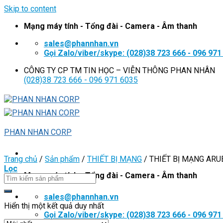
Skip to content
Mạng máy tính - Tổng đài - Camera - Âm thanh
sales@phannhan.vn
Gọi Zalo/viber/skype: (028)38 723 666 - 096 971
CÔNG TY CP TM TIN HỌC – VIỄN THÔNG PHAN NHÂN
(028)38 723 666 - 096 971 6035
PHAN NHAN CORP
Trang chủ
/
Sản phẩm
/
THIẾT BỊ MẠNG
/
THIẾT BỊ MẠNG ARU
Lọc
Mạng máy tính - Tổng đài - Camera - Âm thanh
sales@phannhan.vn
Hiển thị một kết quả duy nhất
Gọi Zalo/viber/skype: (028)38 723 666 - 096 971