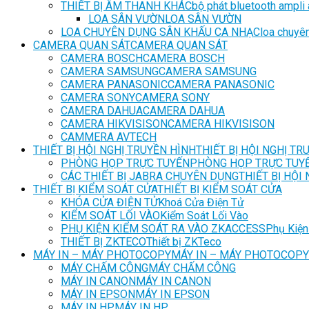
THIẾT BỊ ÂM THANH KHÁC
bộ phát bluetooth ampli
LOA SÂN VƯỜN
LOA SÂN VƯỜN
LOA CHUYÊN DỤNG SÂN KHẤU CA NHẠC
loa chuyên
CAMERA QUAN SÁT
CAMERA QUAN SÁT
CAMERA BOSCH
CAMERA BOSCH
CAMERA SAMSUNG
CAMERA SAMSUNG
CAMERA PANASONIC
CAMERA PANASONIC
CAMERA SONY
CAMERA SONY
CAMERA DAHUA
CAMERA DAHUA
CAMERA HIKVISISON
CAMERA HIKVISISON
CAMMERA AVTECH
THIẾT BỊ HỘI NGHỊ TRUYỀN HÌNH
THIẾT BỊ HỘI NGHỊ TR
PHÒNG HỌP TRỰC TUYẾN
PHÒNG HỌP TRỰC TUY
CÁC THIẾT BỊ JABRA CHUYÊN DỤNG
THIẾT BỊ HỘI
THIẾT BỊ KIỂM SOÁT CỬA
THIẾT BỊ KIỂM SOÁT CỬA
KHÓA CỬA ĐIỆN TỬ
Khoá Cửa Điện Tử
KIỂM SOÁT LỐI VÀO
Kiểm Soát Lối Vào
PHỤ KIỆN KIỂM SOÁT RA VÀO ZKACCESS
Phụ Kiện
THIẾT BỊ ZKTECO
Thiết bị ZKTeco
MÁY IN – MÁY PHOTOCOPY
MÁY IN – MÁY PHOTOCOPY
MÁY CHẤM CÔNG
MÁY CHẤM CÔNG
MÁY IN CANON
MÁY IN CANON
MÁY IN EPSON
MÁY IN EPSON
MÁY IN HP
MÁY IN HP