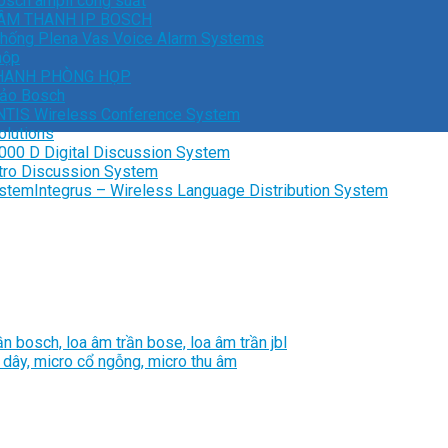
sch ampli công suất
ÂM THANH IP BOSCH
thống Plena Vas Voice Alarm Systems
hộp
THANH PHÒNG HỌP
hảo Bosch
TIS Wireless Conference System
lutions
000 D Digital Discussion System
tro Discussion System
ystem
Integrus – Wireless Language Distribution System
rần bosch, loa âm trần bose, loa âm trần jbl
dây, micro cổ ngỗng, micro thu âm