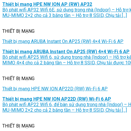
Thiết bị mạng HPE NW ION AP (RW) AP32
Bộ phát wifi AP32 Wifi 6E, sử dụng trong nhà (Indoor) – Hỗ trợ
MU-MIMO 2×2 cho cả 3 băng tần – Hỗ trợ 8 SSID, Chịu tải [...]
THIẾT BỊ MẠNG
Thiết bị mạng ARUBA Instant On AP25 (RW) 4×4 Wi-Fi 6 AP
Thiết bị mạng ARUBA Instant On AP25 (RW) 4×4 Wi-Fi 6 AP
Bộ phát wifi AP25 Wifi 6, sử dụng trong nhà (Indoor) – Hỗ trợ 
MIMO 4×4 cho cả 2 băng tần – Hỗ trợ 8 SSID, Chịu tải được 100+
THIẾT BỊ MẠNG
Thiết bị mạng HPE NW ION AP22D (RW) Wi-Fi 6 AP
Thiết bị mạng HPE NW ION AP22D (RW) Wi-Fi 6 AP
Bộ phát wifi AP22 Wifi 6, để bàn sử dụng trong nhà (Indoor) – 
MU-MIMO 2×2 cho cả 2 băng tần – Hỗ trợ 8 SSID, Chịu tải [...]
THIẾT BỊ MẠNG