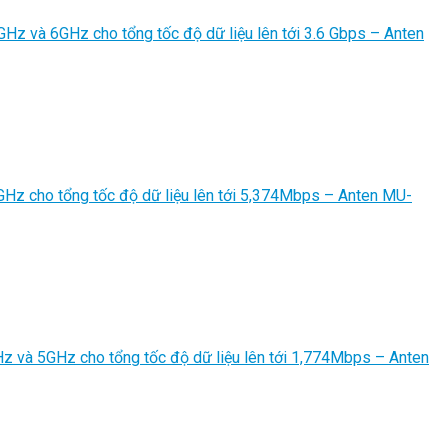
5GHz và 6GHz cho tổng tốc độ dữ liệu lên tới 3.6 Gbps – Anten
 5GHz cho tổng tốc độ dữ liệu lên tới 5,374Mbps – Anten MU-
GHz và 5GHz cho tổng tốc độ dữ liệu lên tới 1,774Mbps – Anten