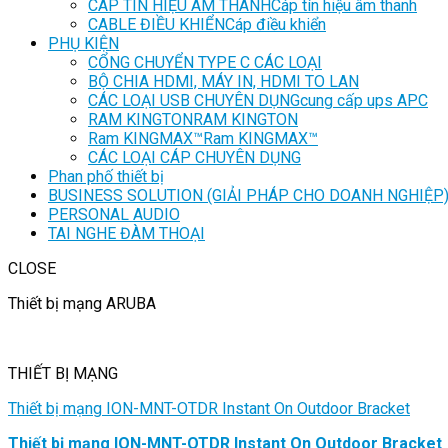
CÁP TÍN HIỆU ÂM THANH
Cáp tín hiệu âm thanh
CABLE ĐIỀU KHIỂN
Cáp điều khiển
PHỤ KIỆN
CỔNG CHUYỂN TYPE C CÁC LOẠI
BỘ CHIA HDMI, MÁY IN, HDMI TO LAN
CÁC LOẠI USB CHUYÊN DỤNG
cung cấp ups APC
RAM KINGTON
RAM KINGTON
Ram KINGMAX™
Ram KINGMAX™
CÁC LOẠI CÁP CHUYÊN DỤNG
Phan phố thiết bị
BUSINESS SOLUTION (GIẢI PHÁP CHO DOANH NGHIỆP
PERSONAL AUDIO
TAI NGHE ĐÀM THOẠI
CLOSE
Thiết bị mạng ARUBA
THIẾT BỊ MẠNG
Thiết bị mạng ION-MNT-OTDR Instant On Outdoor Bracket
Thiết bị mạng ION-MNT-OTDR Instant On Outdoor Bracket