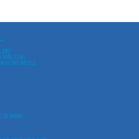
LL
P RÁP
U MÁY TÍNH
XACH TAY APPLE
ẾT BỊ MẠNG