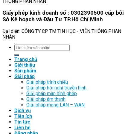
THÔNG PHAN NHÂN
Giấy phép kinh doanh số : 0302390500 cấp bởi
Sở Kế hoạch và Đầu Tư TP.Hồ Chí Minh
Đại diện: CÔNG TY CP TM TIN HỌC - VIỄN THÔNG PHAN
NHÂN
Trang chủ
Giới thiệu
Sản phẩm
Giải pháp
Giải pháp trình chiếu
Giải pháp hội nghị truyền hình
Giải pháp màn hình ghép
Giải pháp âm thanh
Giải pháp mạng LAN – WAN
Dịch vụ
Tiện ích
Tin tức
Liên hệ
Đăng nhập