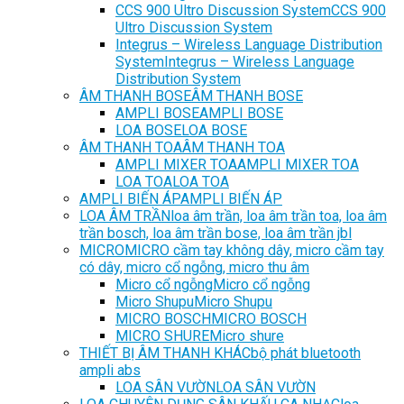
CCS 900 Ultro Discussion System
CCS 900
Ultro Discussion System
Integrus – Wireless Language Distribution
System
Integrus – Wireless Language
Distribution System
ÂM THANH BOSE
ÂM THANH BOSE
AMPLI BOSE
AMPLI BOSE
LOA BOSE
LOA BOSE
ÂM THANH TOA
ÂM THANH TOA
AMPLI MIXER TOA
AMPLI MIXER TOA
LOA TOA
LOA TOA
AMPLI BIẾN ÁP
AMPLI BIẾN ÁP
LOA ÂM TRẦN
loa âm trần, loa âm trần toa, loa âm
trần bosch, loa âm trần bose, loa âm trần jbl
MICRO
MICRO cầm tay không dây, micro cầm tay
có dây, micro cổ ngỗng, micro thu âm
Micro cổ ngỗng
Micro cổ ngỗng
Micro Shupu
Micro Shupu
MICRO BOSCH
MICRO BOSCH
MICRO SHURE
Micro shure
THIẾT BỊ ÂM THANH KHÁC
bộ phát bluetooth
ampli abs
LOA SÂN VƯỜN
LOA SÂN VƯỜN