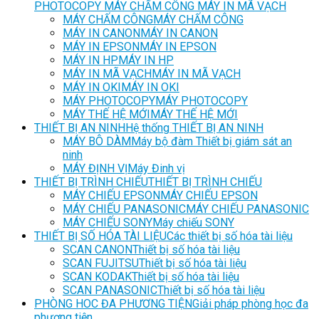
PHOTOCOPY MÁY CHẤM CÔNG MÁY IN MÃ VẠCH
MÁY CHẤM CÔNG
MÁY CHẤM CÔNG
MÁY IN CANON
MÁY IN CANON
MÁY IN EPSON
MÁY IN EPSON
MÁY IN HP
MÁY IN HP
MÁY IN MÃ VẠCH
MÁY IN MÃ VẠCH
MÁY IN OKI
MÁY IN OKI
MÁY PHOTOCOPY
MÁY PHOTOCOPY
MÁY THẾ HỆ MỚI
MÁY THẾ HỆ MỚI
THIẾT BỊ AN NINH
Hệ thống THIẾT BỊ AN NINH
MÁY BÔ DÀM
Máy bộ đàm Thiết bị giám sát an
ninh
MÁY ĐỊNH VỊ
Máy Đinh vị
THIẾT BỊ TRÌNH CHIẾU
THIẾT BỊ TRÌNH CHIẾU
MÁY CHIẾU EPSON
MÁY CHIẾU EPSON
MÁY CHIẾU PANASONIC
MÁY CHIẾU PANASONIC
MÁY CHIẾU SONY
Máy chiếu SONY
THIẾT BỊ SỐ HÓA TÀI LIỆU
Các thiết bị số hóa tài liệu
SCAN CANON
Thiết bị số hóa tài liệu
SCAN FUJITSU
Thiết bị số hóa tài liệu
SCAN KODAK
Thiết bị số hóa tài liệu
SCAN PANASONIC
Thiết bị số hóa tài liệu
PHÒNG HOC ĐA PHƯƠNG TIỆN
Giải pháp phòng học đa
phương tiện