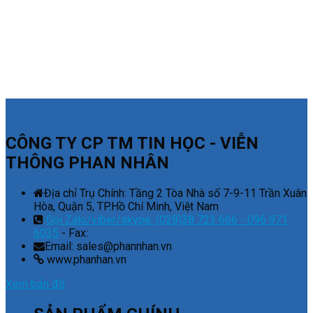
CÔNG TY CP TM TIN HỌC - VIỄN
THÔNG PHAN NHÂN
Địa chỉ Trụ Chính: Tầng 2 Tòa Nhà số 7-9-11 Trần Xuân
Hòa, Quận 5, TP.Hồ Chí Minh, Việt Nam
Gọi Zalo/viber/skype: (028)38 723 666 - 096 971
6035
- Fax:
Email: sales@phannhan.vn
www.phanhan.vn
Xem bản đồ