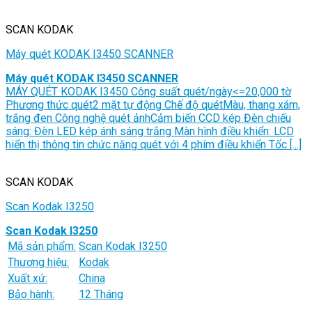
SCAN KODAK
Máy quét KODAK I3450 SCANNER
Máy quét KODAK I3450 SCANNER
MÁY QUÉT KODAK I3450 Công suất quét/ngày<=20,000 tờ
Phương thức quét2 mặt tự động Chế độ quétMàu, thang xám,
trắng đen Công nghệ quét ảnhCảm biến CCD kép Đèn chiếu
sáng: Đèn LED kép ánh sáng trắng Màn hình điều khiển: LCD
hiển thị thông tin chức năng quét với 4 phím điều khiển Tốc [...]
SCAN KODAK
Scan Kodak I3250
Scan Kodak I3250
Mã sản phẩm:
Scan Kodak I3250
Thương hiệu:
Kodak
Xuất xứ:
China
Bảo hành:
12 Tháng