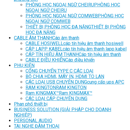
PHÒNG HỌC NGOẠI NGỮ CHEIRU
PHÒNG HỌC
NGOẠI NGỮ CHEIRU
PHÒNG HỌC NGOẠI NGỮ COMWEB
PHÒNG HỌC
NGOẠI NGỮ COMWEB
THIẾT BỊ PHÒNG HỌC ĐA NĂNG
THIẾT BỊ PHÒNG
HỌC ĐA NĂNG
CABLE ÂM THANH
Cáp âm thanh
CABLE HOSIWELL
cáp tín hiệu âm thanh hosiwell
CÁP LAPP KABEL
cáp tín hiệu âm thanh lapp kabel
CÁP TÍN HIỆU ÂM THANH
Cáp tín hiệu âm thanh
CABLE ĐIỀU KHIỂN
Cáp điều khiển
PHỤ KIỆN
CỔNG CHUYỂN TYPE C CÁC LOẠI
BỘ CHIA HDMI, MÁY IN, HDMI TO LAN
CÁC LOẠI USB CHUYÊN DỤNG
cung cấp ups APC
RAM KINGTON
RAM KINGTON
Ram KINGMAX™
Ram KINGMAX™
CÁC LOẠI CÁP CHUYÊN DỤNG
Phan phố thiết bị
BUSINESS SOLUTION (GIẢI PHÁP CHO DOANH
NGHIỆP)
PERSONAL AUDIO
TAI NGHE ĐÀM THOẠI