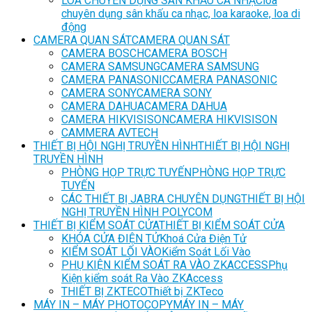
LOA CHUYÊN DỤNG SÂN KHẤU CA NHẠC
loa
chuyên dụng sân khấu ca nhạc, loa karaoke, loa di
động
CAMERA QUAN SÁT
CAMERA QUAN SÁT
CAMERA BOSCH
CAMERA BOSCH
CAMERA SAMSUNG
CAMERA SAMSUNG
CAMERA PANASONIC
CAMERA PANASONIC
CAMERA SONY
CAMERA SONY
CAMERA DAHUA
CAMERA DAHUA
CAMERA HIKVISISON
CAMERA HIKVISISON
CAMMERA AVTECH
THIẾT BỊ HỘI NGHỊ TRUYỀN HÌNH
THIẾT BỊ HỘI NGHỊ
TRUYỀN HÌNH
PHÒNG HỌP TRỰC TUYẾN
PHÒNG HỌP TRỰC
TUYẾN
CÁC THIẾT BỊ JABRA CHUYÊN DỤNG
THIẾT BỊ HỘI
NGHỊ TRUYỀN HÌNH POLYCOM
THIẾT BỊ KIỂM SOÁT CỬA
THIẾT BỊ KIỂM SOÁT CỬA
KHÓA CỬA ĐIỆN TỬ
Khoá Cửa Điện Tử
KIỂM SOÁT LỐI VÀO
Kiểm Soát Lối Vào
PHỤ KIỆN KIỂM SOÁT RA VÀO ZKACCESS
Phụ
Kiện kiểm soát Ra Vào ZKAccess
THIẾT BỊ ZKTECO
Thiết bị ZKTeco
MÁY IN – MÁY PHOTOCOPY
MÁY IN – MÁY