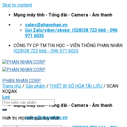
Skip to content
Mạng máy tính - Tổng đài - Camera - Âm thanh
sales@phannhan.vn
Gọi Zalo/viber/skype: (028)38 723 666 - 096
971 6035
CÔNG TY CP TM TIN HỌC – VIỄN THÔNG PHAN NHÂN
(028)38 723 666 - 096 971 6035
PHAN NHAN CORP
Trang chủ
/
Sản phẩm
/
THIẾT BỊ SỐ HÓA TÀI LIỆU
/
SCAN
KODAK
Lọc
Mạng máy tính - Tổng đài - Camera - Âm thanh
sales@phannhan.vn
Hiển thị một kết quả duy nhất