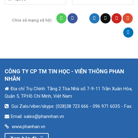
Chia sẻ mạng xã hội:
CÔNG TY CP TM TIN HỌC - VIỄN THÔNG PHAN
NHÂN
Địa chỉ Trụ Chính: Tầng 2 Tòa Nhà số 7-9-11 Trần Xuân Hòa,
Quận 5, TP.Hồ Chí Minh, Việt Nam
Gọi Zalo/viber/skype: (028)38 723 666 - 096 971 6035
- Fax:
Email: sales@phannhan.vn
www.phanhan.vn