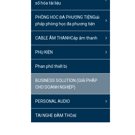
số hóa tài liệu
PHÒNG HOC ĐA PHƯƠNG TIỆN
Giải
pháp phòng học đa phương tiện
CABLE ÂM THANH
Cáp âm thanh
PHỤ KIỆN
Phan phố thiết bị
BUSINESS SOLUTION (GIẢI PHÁP
CHO DOANH NGHIỆP)
PERSONAL AUDIO
TAI NGHE ĐÀM THOẠI