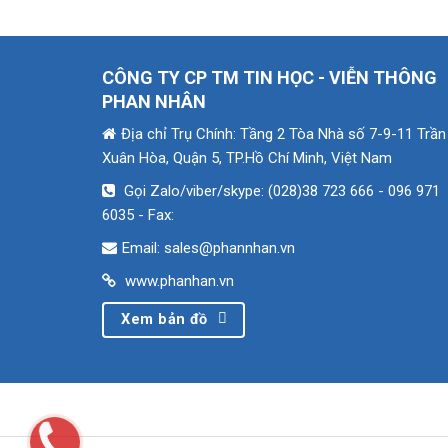
CÔNG TY CP TM TIN HỌC - VIỄN THÔNG
PHAN NHÂN
Địa chỉ Trụ Chính: Tầng 2 Tòa Nhà số 7-9-11 Trần
Xuân Hòa, Quận 5, TP.Hồ Chí Minh, Việt Nam
Gọi Zalo/viber/skype: (028)38 723 666 - 096 971
6035
- Fax:
Email: sales@phannhan.vn
www.phanhan.vn
Xem bản đồ
Copyright © 2001- 2018 CÔNG TY CP TM TIN HỌC