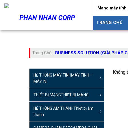
Skip
Mạng máy tính 
to
PHAN NHAN CORP
content
TRANG CHỦ
Trang Chủ
BUSINESS SOLUTION (GIẢI PHÁP 
Không t
HỆ THỐNG MÁY TÍNH
MÁY TÍNH –
MÁY IN
THIẾT BỊ MẠNG
THIẾT BỊ MANG
HỆ THỐNG ÂM THANH
Thiết bị âm
thanh