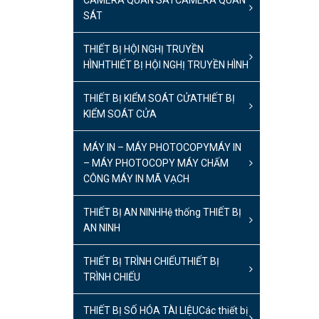
CAMERA QUAN SÁT
CAMERA QUAN
SÁT
THIẾT BỊ HỘI NGHỊ TRUYỀN
HÌNH
THIẾT BỊ HỘI NGHỊ TRUYỀN HÌNH
THIẾT BỊ KIỂM SOÁT CỬA
THIẾT BỊ
KIỂM SOÁT CỬA
MÁY IN – MÁY PHOTOCOPY
MÁY IN
– MÁY PHOTOCOPY MÁY CHẤM
CÔNG MÁY IN MÃ VẠCH
THIẾT BỊ AN NINH
Hệ thống THIẾT BỊ
AN NINH
THIẾT BỊ TRÌNH CHIẾU
THIẾT BỊ
TRÌNH CHIẾU
THIẾT BỊ SỐ HÓA TÀI LIỆU
Các thiết bị