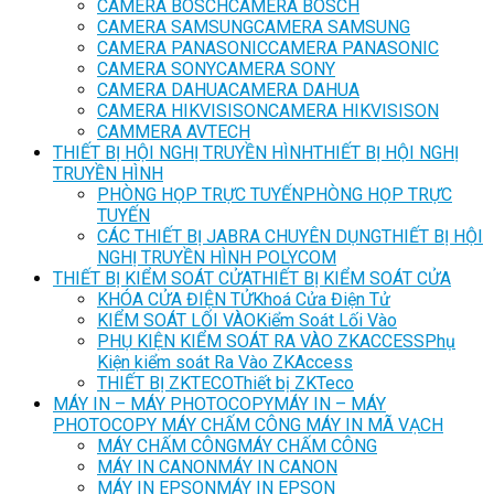
CAMERA BOSCH
CAMERA BOSCH
CAMERA SAMSUNG
CAMERA SAMSUNG
CAMERA PANASONIC
CAMERA PANASONIC
CAMERA SONY
CAMERA SONY
CAMERA DAHUA
CAMERA DAHUA
CAMERA HIKVISISON
CAMERA HIKVISISON
CAMMERA AVTECH
THIẾT BỊ HỘI NGHỊ TRUYỀN HÌNH
THIẾT BỊ HỘI NGHỊ
TRUYỀN HÌNH
PHÒNG HỌP TRỰC TUYẾN
PHÒNG HỌP TRỰC
TUYẾN
CÁC THIẾT BỊ JABRA CHUYÊN DỤNG
THIẾT BỊ HỘI
NGHỊ TRUYỀN HÌNH POLYCOM
THIẾT BỊ KIỂM SOÁT CỬA
THIẾT BỊ KIỂM SOÁT CỬA
KHÓA CỬA ĐIỆN TỬ
Khoá Cửa Điện Tử
KIỂM SOÁT LỐI VÀO
Kiểm Soát Lối Vào
PHỤ KIỆN KIỂM SOÁT RA VÀO ZKACCESS
Phụ
Kiện kiểm soát Ra Vào ZKAccess
THIẾT BỊ ZKTECO
Thiết bị ZKTeco
MÁY IN – MÁY PHOTOCOPY
MÁY IN – MÁY
PHOTOCOPY MÁY CHẤM CÔNG MÁY IN MÃ VẠCH
MÁY CHẤM CÔNG
MÁY CHẤM CÔNG
MÁY IN CANON
MÁY IN CANON
MÁY IN EPSON
MÁY IN EPSON