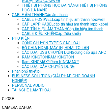
NGOẠI NGỮ COMWEB
THIẾT BỊ PHÒNG HỌC ĐA NĂNG
THIẾT BỊ PHÒNG
HỌC ĐA NĂNG
CABLE ÂM THANH
Cáp âm thanh
CABLE HOSIWELL
cáp tín hiệu âm thanh hosiwell
CÁP LAPP KABEL
cáp tín hiệu âm thanh lapp kabel
CÁP TÍN HIỆU ÂM THANH
Cáp tín hiệu âm thanh
CABLE ĐIỀU KHIỂN
Cáp điều khiển
PHỤ KIỆN
CỔNG CHUYỂN TYPE C CÁC LOẠI
BỘ CHIA HDMI, MÁY IN, HDMI TO LAN
CÁC LOẠI USB CHUYÊN DỤNG
cung cấp ups APC
RAM KINGTON
RAM KINGTON
Ram KINGMAX™
Ram KINGMAX™
CÁC LOẠI CÁP CHUYÊN DỤNG
Phan phố thiết bị
BUSINESS SOLUTION (GIẢI PHÁP CHO DOANH
NGHIỆP)
PERSONAL AUDIO
TAI NGHE ĐÀM THOẠI
CLOSE
CAMERA DAHUA