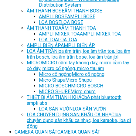
Distribution System
ÂM THANH BOSE
ÂM THANH BOSE
AMPLI BOSE
AMPLI BOSE
LOA BOSE
LOA BOSE
ÂM THANH TOA
ÂM THANH TOA
AMPLI MIXER TOA
AMPLI MIXER TOA
LOA TOA
LOA TOA
AMPLI BIẾN ÁP
AMPLI BIẾN ÁP
LOA ÂM TRẦN
loa âm trần, loa âm trần toa, loa âm
trần bosch, loa âm trần bose, loa âm trần jbl
MICRO
MICRO cầm tay không dây, micro cầm tay
có dây, micro cổ ngỗng, micro thu âm
Micro cổ ngỗng
Micro cổ ngỗng
Micro Shupu
Micro Shupu
MICRO BOSCH
MICRO BOSCH
MICRO SHURE
Micro shure
THIẾT BỊ ÂM THANH KHÁC
bộ phát bluetooth
ampli abs
LOA SÂN VƯỜN
LOA SÂN VƯỜN
LOA CHUYÊN DỤNG SÂN KHẤU CA NHẠC
loa
chuyên dụng sân khấu ca nhạc, loa karaoke, loa di
động
CAMERA QUAN SÁT
CAMERA QUAN SÁT