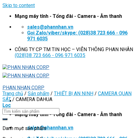
Skip to content
Mạng máy tính - Tổng đài - Camera - Âm thanh
sales@phannhan.vn
Gọi Zalo/viber/skype: (028)38 723 666 - 096
971 6035
CÔNG TY CP TM TIN HỌC – VIỄN THÔNG PHAN NHÂN
(028)38 723 666 - 096 971 6035
PHAN NHAN CORP
Trang chủ
/
Sản phẩm
/
THIẾT BỊ AN NINH
/
CAMERA QUAN
SÁT
/
CAMERA DAHUA
Lọc
Mạng máy tính - Tổng đài - Camera - Âm thanh
sales@phannhan.vn
Danh mục sản phẩm