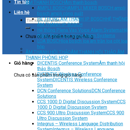
Tin tức
ÂM THANH BOSCH
Âm thanh bosch
AMPLI BOSCH
AMPLI MIXER BOSCH ampli
Liên hệ
bosch ampli công suất
HỆ THỐNG ÂM THANH IP BOSCH
HỆ THỐNG
ÂM THANH IP BOSCH
Hệ thống Plena Vas Voice Alarm Systems
Hệ
thống Plena Vas Voice Alarm Systems
Chưa có sản phẩm trong giỏ hàng.
LOA BOSCH
loa bosch loa âm trần loa cột loa
hộp
ÂM THANH HỘI THẢO
ÂM THANH HỘI THẢO ÂM
THANH PHÒNG HỌP
DICENTIS Conference System
Âm thanh hội
Giỏ hàng
thảo Bosch
DICENTIS Wireless Conference
Chưa có sản phẩm trong giỏ hàng.
System
DICENTIS Wireless Conference
System
DCN Conference Solutions
DCN Conference
Solutions
CCS 1000 D Digital Discussion System
CCS
1000 D Digital Discussion System
CCS 900 Ultro Discussion System
CCS 900
Ultro Discussion System
Integrus – Wireless Language Distribution
System
Integrus – Wireless Language