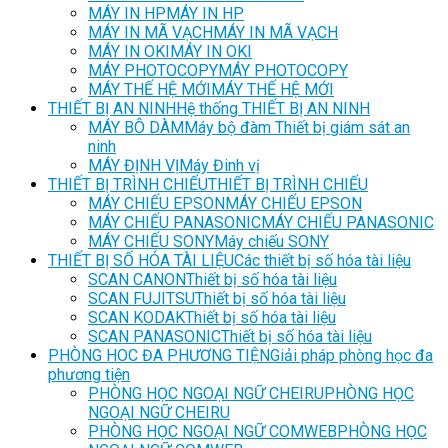
MÁY IN HP
MÁY IN HP
MÁY IN MÃ VẠCH
MÁY IN MÃ VẠCH
MÁY IN OKI
MÁY IN OKI
MÁY PHOTOCOPY
MÁY PHOTOCOPY
MÁY THẾ HỆ MỚI
MÁY THẾ HỆ MỚI
THIẾT BỊ AN NINH
Hệ thống THIẾT BỊ AN NINH
MÁY BÔ DÀM
Máy bộ đàm Thiết bị giám sát an
ninh
MÁY ĐỊNH VỊ
Máy Đinh vị
THIẾT BỊ TRÌNH CHIẾU
THIẾT BỊ TRÌNH CHIẾU
MÁY CHIẾU EPSON
MÁY CHIẾU EPSON
MÁY CHIẾU PANASONIC
MÁY CHIẾU PANASONIC
MÁY CHIẾU SONY
Máy chiếu SONY
THIẾT BỊ SỐ HÓA TÀI LIỆU
Các thiết bị số hóa tài liệu
SCAN CANON
Thiết bị số hóa tài liệu
SCAN FUJITSU
Thiết bị số hóa tài liệu
SCAN KODAK
Thiết bị số hóa tài liệu
SCAN PANASONIC
Thiết bị số hóa tài liệu
PHÒNG HOC ĐA PHƯƠNG TIỆN
Giải pháp phòng học đa
phương tiện
PHÒNG HỌC NGOẠI NGỮ CHEIRU
PHÒNG HỌC
NGOẠI NGỮ CHEIRU
PHÒNG HỌC NGOẠI NGỮ COMWEB
PHÒNG HỌC