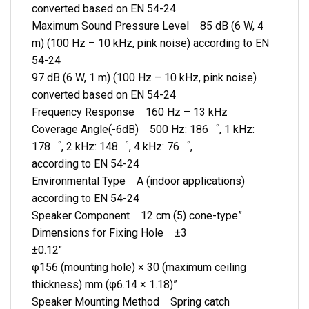
converted based on EN 54-24
Maximum Sound Pressure Level 85 dB (6 W, 4
m) (100 Hz – 10 kHz, pink noise) according to EN
54-24
97 dB (6 W, 1 m) (100 Hz – 10 kHz, pink noise)
converted based on EN 54-24
Frequency Response 160 Hz – 13 kHz
Coverage Angle(-6dB) 500 Hz: 186゜, 1 kHz:
178゜, 2 kHz: 148゜, 4 kHz: 76゜,
according to EN 54-24
Environmental Type A (indoor applications)
according to EN 54-24
Speaker Component 12 cm (5) cone-type”
Dimensions for Fixing Hole ±3
±0.12″
φ156 (mounting hole) × 30 (maximum ceiling
thickness) mm (φ6.14 × 1.18)”
Speaker Mounting Method Spring catch