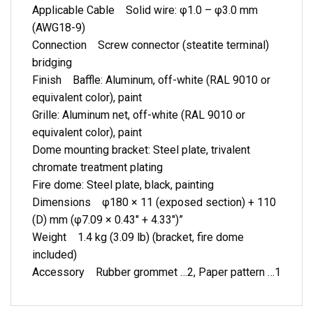
Applicable Cable Solid wire: φ1.0 – φ3.0 mm
(AWG18-9)
Connection Screw connector (steatite terminal)
bridging
Finish Baffle: Aluminum, off-white (RAL 9010 or
equivalent color), paint
Grille: Aluminum net, off-white (RAL 9010 or
equivalent color), paint
Dome mounting bracket: Steel plate, trivalent
chromate treatment plating
Fire dome: Steel plate, black, painting
Dimensions φ180 × 11 (exposed section) + 110
(D) mm (φ7.09 × 0.43″ + 4.33″)”
Weight 1.4 kg (3.09 lb) (bracket, fire dome
included)
Accessory Rubber grommet …2, Paper pattern …1